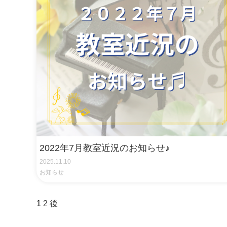
2022年7月教室近況のお知らせ♪
2025.11.10
お知らせ
ペ
1
2
後
ー
ジ